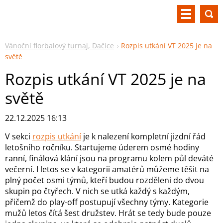
Vánoční florbalový turnaj, Dačice
Rozpis utkání VT 2025 je na
světě
Rozpis utkání VT 2025 je na
světě
22.12.2025 16:13
V sekci
rozpis utkání
je k nalezení kompletní jizdní řád
letošního ročníku. Startujeme úderem osmé hodiny
ranní, finálová klání jsou na programu kolem půl deváté
večerní. I letos se v kategorii amatérů můžeme těšit na
plný počet osmi týmů, kteří budou rozděleni do dvou
skupin po čtyřech. V nich se utká každý s každým,
přičemž do play-off postupují všechny týmy. Kategorie
mužů letos čítá šest družstev. Hrát se tedy bude pouze