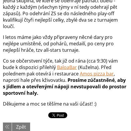
jedna skupina, ve které se odehraje patnáct duelů -
každý z každým (všechyn týmy v ní tedy odehrají pět
zápasů). Po odehrání ZS se do následného play-off
kvalifikují čtyři nejlepší celky, zbylé dva se z turnajem
loučí.
I letos máme jako vždy připraveny něcné dary pro
nejlépe umístěné, od pohárů, medailí, po ceny pro
nejlepší hráče, tzv all-stars turnaje.
Co se občerstvení týče, tak již od rána (cca 9:30) vám
bude k dispozici přilehlý
BaloaBar
(Kuželna). Před
polednem pak otevírá i restaurace
Amos pizza bar
,
naproti hale přes kživovatku.
Prosíme zúčastněné, aby
s jídlem a otevřenýmí nápoji nevstupovali do prostor
sportovní haly.
Děkujeme a moc se těšíme na vaši účast! :)
Zpět