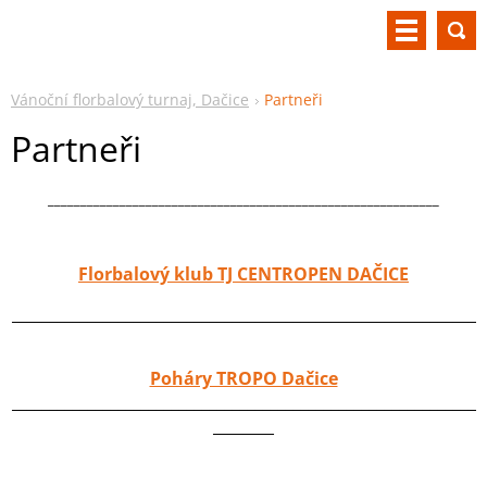
Vánoční florbalový turnaj, Dačice
Partneři
Partneři
____________________________________________________________
Florbalový klub TJ CENTROPEN DAČICE
_____________________________________________________________
Poháry TROPO Dačice
_____________________________________________________________
________