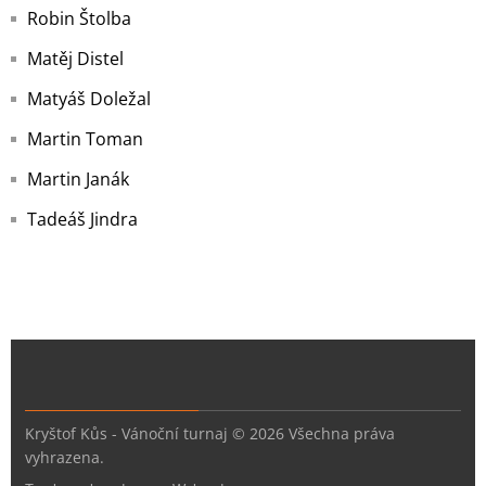
Robin Štolba
Matěj Distel
Matyáš Doležal
Martin Toman
Martin Janák
Tadeáš Jindra
Kryštof Kůs - Vánoční turnaj © 2026 Všechna práva
vyhrazena.