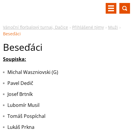
Vánoční florbalový turnaj, Dačice
Přihlášené týmy
Muži
Beseďáci
Beseďáci
Soupiska:
Michal Waszniovski (G)
Pavel Dedič
Josef Brtník
Lubomír Musil
Tomáš Pospíchal
Lukáš Prkna