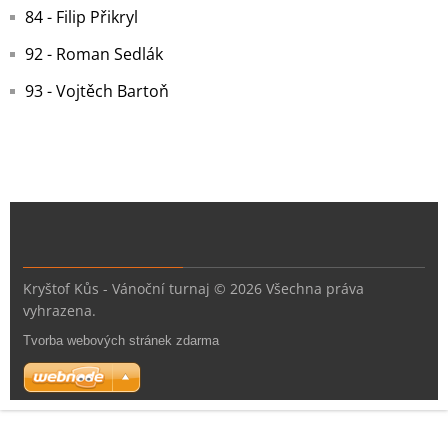
84 - Filip Přikryl
92 - Roman Sedlák
93 - Vojtěch Bartoň
Kryštof Kůs - Vánoční turnaj © 2026 Všechna práva
vyhrazena.
Tvorba webových stránek zdarma