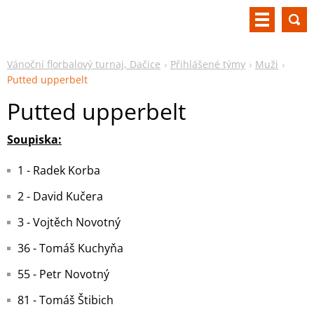
Vánoční florbalový turnaj, Dačice
Přihlášené týmy
Muži
Putted upperbelt
Putted upperbelt
Soupiska:
1 - Radek Korba
2 - David Kučera
3 - Vojtěch Novotný
36 - Tomáš Kuchyňa
55 - Petr Novotný
81 - Tomáš Štibich